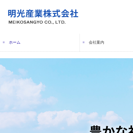
ホーム
会社案内
社長メッセージ
会社概要
拠点一覧
沿革
環境方針
海外子会社
海外提携先