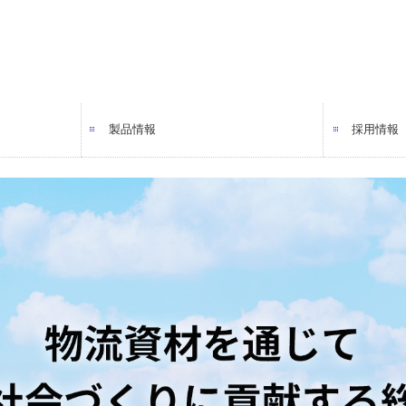
製品情報
採用情報
パレット
鉄製品
真空トレー
BOX
緩衝材
包装・包装資材
保冷・保温資材・器材
紙資材(封筒等)
ラベル
原料・食品添加物
設備
光学材料加工
建材(内装仕上工事)
社員の声
社員の声
募集要項