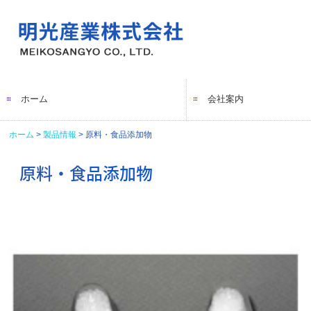
ホーム
会社案内
ホーム
製品情報
原料・食品添加物
社長メッセージ
会社概要
拠点一覧
沿革
環境方針
海外子会社
海外提携先
原料・食
品添加物