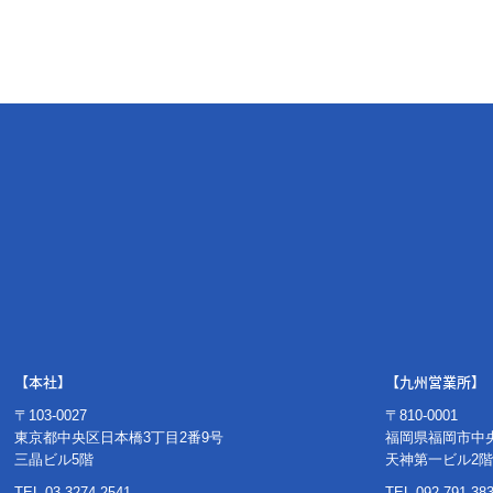
【本社】
【九州営業所】
〒103-0027
〒810-0001
東京都中央区日本橋3丁目2番9号
福岡県福岡市中央
三晶ビル5階
天神第一ビル2階
TEL.
03-3274-2541
TEL.
092-791-38