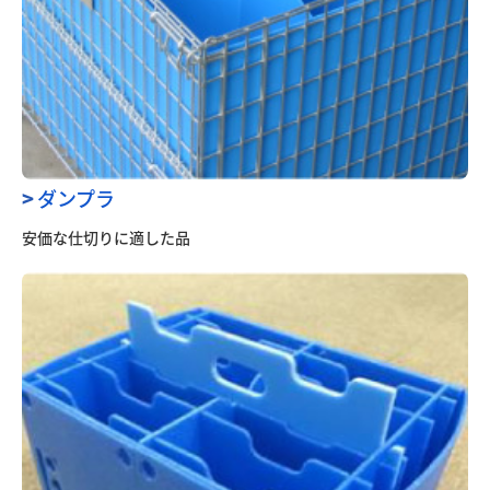
製品情報
パレット
鉄製品
真空トレー
>
ダンプラ
BOX
安価な仕切りに適した品
緩衝材
包装・包装資材
保冷・保温資材・器材
紙資材(封筒等)
ラベル