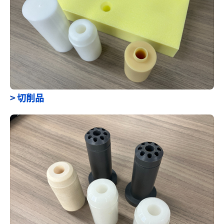
>
切削品