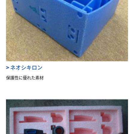
原料・食品添加物
設備
光学材料加工
建材(内装仕上工事)
採用情報
>
ネオシキロン
社員の声（営業）
保護性に優れた素材
社員の声（事務）
募集要項（営業）
お問い合わせ
プライバシーポリシー