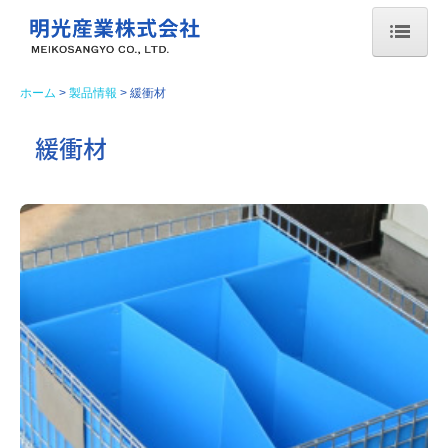
ホーム
ホーム
製品情報
緩衝材
会社案内
緩衝材
社長メッセージ
会社概要
拠点一覧
沿革
環境方針
海外子会社
海外提携先