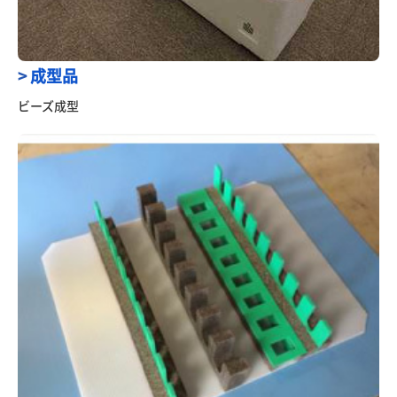
>
成型品
ビーズ成型