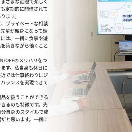
さまざまな話題で楽しく
会も定期的に開催されて
ります。

と、プライベートな相談
や先輩が親身になって話
日には、一緒に食事や遊
係を築きながら働くこと
/OFFのメリハリをつ
じます。私自身も休日に
最近では仕事終わりにジ
フバランスを実現できて
製品を扱うことができる
できるのも特徴です。先
自分自身のスタイルで成
場だと思います。一緒に