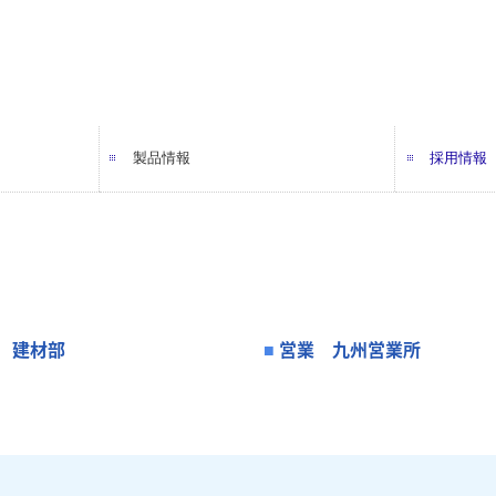
製品情報
採用情報
パレット
鉄製品
真空トレー
BOX
緩衝材
包装・包装資材
保冷・保温資材・器材
紙資材(封筒等)
ラベル
原料・食品添加物
設備
光学材料加工
建材(内装仕上工事)
社員の声
社員の声
募集要項
 建材部
営業 九州営業所
■