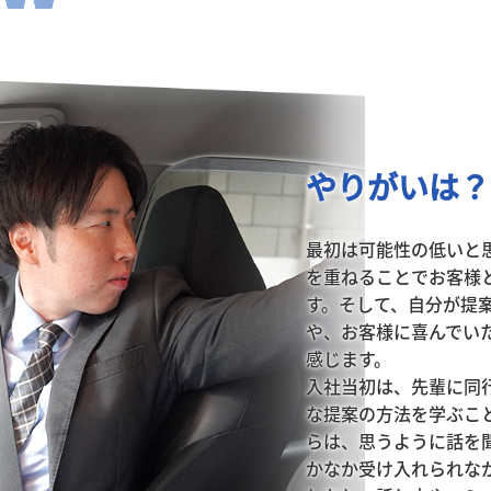
やりがいは？
最初は可能性の低いと
を重ねることでお客様
す。そして、自分が提
や、お客様に喜んでい
感じます。

入社当初は、先輩に同
な提案の方法を学ぶこ
らは、思うように話を
かなか受け入れられな