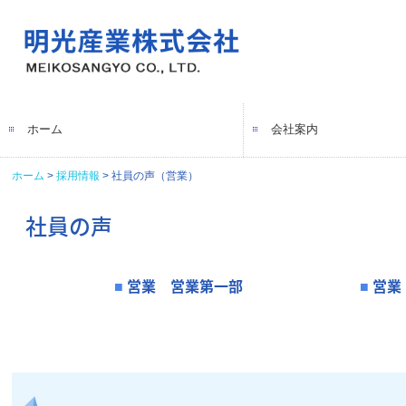
ホーム
会社案内
ホーム
採用情報
社員の声（営業）
社長メッセージ
会社概要
拠点一覧
沿革
環境方針
海外子会社
海外提携先
社員の声
営業 営業第一部
営業
■
■