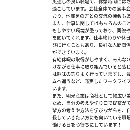
風通しの良い職場で、休憩時間には
過ごしています。会社全体での食事
おり、他部署の方との交流の機会もあ
また、仕事に関してはもちろんのこ
もしやすい環境が整っており、同僚
を聞いてくれます。仕事終わりや休
びに行くこともあり、良好な人間関
ができています。

有給休暇の取得がしやすく、みんなON
けながら仕事に取り組んでいると感
は趣味の釣りよく行っていますし、
ムへ通うなど、充実したワークライ
います。

また、明光産業は商社として幅広い
ため、自分の考えや切り口で提案が
輩方の考えや方法を学びながらも、
長していきたい方にも向いている職
働ける日を心待ちにしています！